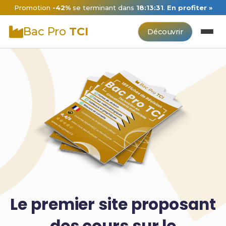
Promotion
-42%
se terminant dans
18:13:30
.
En profiter »
Bac Pro
TCI
Découvrir
Le premier site proposant
des cours sur le