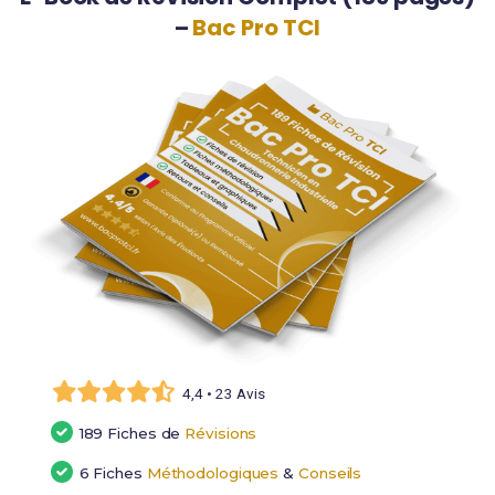
–
Bac Pro TCI
4,4 • 23 Avis
189 Fiches de
Révisions
6 Fiches
Méthodologiques
&
Conseils