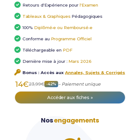
Retours d'Expérience pour
l'Examen
Tableaux & Graphiques
Pédagogiques
100%
Diplômé•e ou Remboursé•e
Conforme au
Programme Officiel
Téléchargeable en
PDF
Dernière mise à jour :
Mars 2026
Bonus : Accès aux
Annales, Sujets & Corrigés
14€
23,99€
– Paiement unique
-42%
Accéder aux fiches »
Nos
engagements