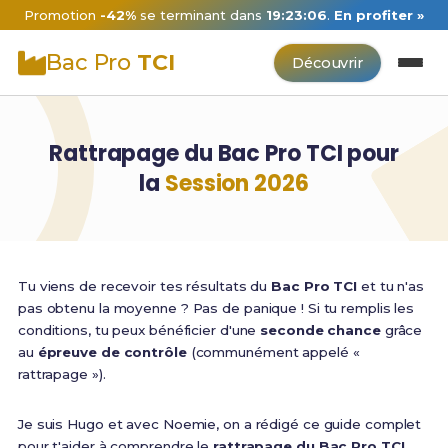
Promotion
-42%
se terminant dans
19:23:05
.
En profiter »
Bac Pro
TCI
Découvrir
Rattrapage du Bac Pro TCI pour
la
Session 2026
Tu viens de recevoir tes résultats du
Bac Pro TCI
et tu n'as
pas obtenu la moyenne ? Pas de panique ! Si tu remplis les
conditions, tu peux bénéficier d'une
seconde chance
grâce
au
épreuve de contrôle
(communément appelé «
rattrapage »).
Je suis Hugo et avec Noemie, on a rédigé ce guide complet
pour t'aider à comprendre le
rattrapage du Bac Pro TCI