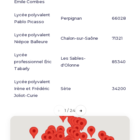
Émile Combes
Lycée polyvalent
Perpignan
66028
Pablo Picasso
Lycée polyvalent
Chalon-sur-Saône
71321
Niépce Balleure
Lycée
Les Sables-
professionnel Éric
85340
d'Olonne
Tabarly
Lycée polyvalent
Irène et Frédéric
Sète
34200
Joliot-Curie
←
→
1 / 24