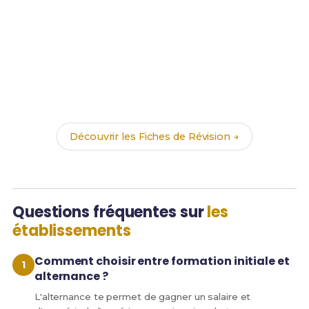
Tu as trouvé ton établissement ?
Maintenant, prépare-toi à réussir ton Bac Pro TCI
avec nos
189 Fiches de Révision
. Le meilleur moyen
d'arriver prêt(e) dès la rentrée !
Découvrir les Fiches de Révision →
Questions fréquentes sur
les
établissements
Comment choisir entre formation initiale et
alternance ?
L'alternance te permet de gagner un salaire et