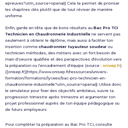
epreuves?utm_source=openai)) Cela te permet de prioriser
les chapitres clés plutôt que de tout réviser de manière
uniforme.
Enfin, garde en tête que de bons résultats au
Bac Pro TCI
Technicien en Chaudronnerie Industrielle
ne servent pas
seulement à obtenir le diplôme, mais aussi à faciliter ton
insertion comme
chaudronnier tuyauteur soudeur
ou
technicien méthodes, des métiers avec un fort besoin de
main d'oeuvre qualifiée et des perspectives d'évolution vers
la préparation ou l'encadrement d'équipe (source :
onisep.fr
).
([onisep.fr](https://www.onisep.fr/ressources/univers-
formation/formations/lycees/bac-pro-technicien-en-
chaudronnerie-industrielle?utm_source=openai)) Utilise donc
le simulateur pour fixer des objectifs ambitieux, suivre ta
progression trimestre après trimestre et argumenter ton
projet professionnel auprès de ton équipe pédagogique ou
de futurs employeurs.
Pour compléter ta préparation au Bac Pro TCI, consulte