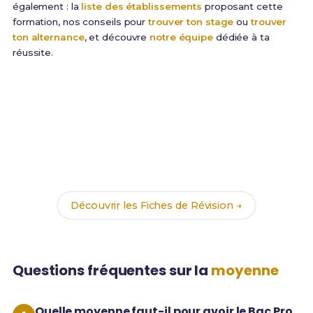
également : la
liste des établissements
proposant cette
formation, nos conseils pour
trouver ton stage
ou
trouver
ton alternance
, et découvre
notre équipe
dédiée à ta
réussite.
Améliore tes matières faibles
Tu as identifié tes lacunes ? Nos
189 Fiches de
Révision
t'aident à progresser rapidement sur les
matières à fort coefficient pour optimiser ta moyenne
Bac Pro TCI.
Découvrir les Fiches de Révision →
Questions fréquentes sur la
moyenne
Quelle moyenne faut-il pour avoir le Bac Pro