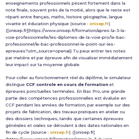
enseignements professionnels pèsent fortement dans la
note finale, souvent près de la moitié, alors que le reste est
réparti entre français, maths, histoire géographie, langue
vivante et éducation physique (source :
onisep.fr
).
([onisep.fr](https://www.onisep.fr/formation/apres-la-3-la-
voie-professionnelle/les-diplomes-de-la-voie-pro/le-bac-
professionnel/le-bac-professionnel-le-point-sur-les-
epreuves?utm_source=openai)) Tu peux entrer tes notes
par matière et par épreuve afin de visualiser immédiatement
leur impact sur ta moyenne globale.
Pour coller au fonctionnement réel du diplôme, le simulateur
distingue
CCF controle en cours de formation
et
épreuves ponctuelles terminales. En Bac Pro, une grande
partie des compétences professionnelles est évaluée en
CCF pendant les années de formation, par exemple sur des
projets de fabrication, des travaux pratiques en atelier ou
des dossiers techniques, tandis que certaines épreuves
générales et orales se déroulent à des dates nationales en
fin de cycle (source :
onisep.fr
). ([onisep.fr]
(https://www.onisep.fr/formation/apres-la-3-la-voie-