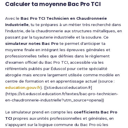
Calculer ta moyenne Bac Pro TCI
Avec le
Bac Pro TCI Technicien en Chaudronnerie
Industrielle
, tu te prépares à un métier très recherché dans
l'industrie, de la chaudronnerie aux structures métalliques, en
passant par la tuyauterie industrielle et la soudure. Ce
simulateur notes Bac Pro
te permet d'anticiper ta
moyenne finale en intégrant les épreuves générales et
professionnelles telles que définies dans le règlement
d'examen officiel du Bac Pro TCI, accessible via les
référentiels publiés par Éduscol pour cette spécialité
abrogée mais encore largement utilisée comme modèle en
centre de formation et en apprentissage actuel (source :
education.gouv.fr
). ([sti.eduscol.education.fr]
(https://sti.eduscol.education.fr/textes/bac-pro-technicien-
en-chaudronnerie-industrielle?utm_source=openai))
Le simulateur prend en compte les
coefficients Bac Pro
TCI
propres aux unités professionnelles et générales, en
s'appuyant sur la logique commune du Bac Pro où les