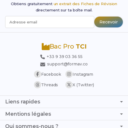
Obtiens gratuitement
un extrait des Fiches de Révision
directement sur ta boîte mail.
Recevoir
Adresse email
Bac Pro
TCI
+33 9 39 03 36 55
support@formav.co
Facebook
Instagram
Threads
X (Twitter)
Liens rapides
Page d'accueil
Mentions légales
Simulateur de notes
C.G.V. - C.G.U.
Qui sommes-nous ?