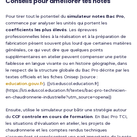
Conseils pour améliorer tes notes
Pour tirer tout le potentiel du
simulateur notes Bac Pro
,
commence par analyser les unités qui portent les
coefficients les plus élevés
. Les épreuves
professionnelles liées à la réalisation et à la préparation de
fabrication pèsent souvent plus lourd que certaines matières
générales, ce qui veut dire que quelques points
supplémentaires en atelier peuvent compenser une petite
faiblesse en langue vivante ou en histoire géographie, dans
le respect de la structure globale du Bac Pro décrite par les
textes officiels et les fiches Onisep (source :
education.gouv.fr
). ([sti.eduscol.education.fr]
(https://sti.eduscol.education.fr/textes/bac-pro-technicien-
en-chaudronnerie-industrielle?utm_source=openai))
Ensuite, utilise le simulateur pour bâtir une stratégie autour
du
CCF controle en cours de formation
. En Bac Pro TCI,
les situations d'évaluation en atelier, les projets de
chaudronnerie et les comptes rendus techniques
s'accumulent et représentent une part importante de la note