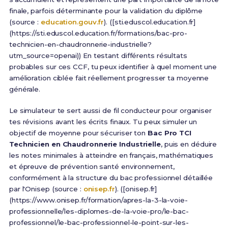
finale, parfois déterminante pour la validation du diplôme
(source :
education.gouv.fr
). ([sti.eduscol.education.fr]
(https://sti.eduscol.education.fr/formations/bac-pro-
technicien-en-chaudronnerie-industrielle?
utm_source=openai)) En testant différents résultats
probables sur ces CCF, tu peux identifier à quel moment une
amélioration ciblée fait réellement progresser ta moyenne
générale.
Le simulateur te sert aussi de fil conducteur pour organiser
tes révisions avant les écrits finaux. Tu peux simuler un
objectif de moyenne pour sécuriser ton
Bac Pro TCI
Technicien en Chaudronnerie Industrielle
, puis en déduire
les notes minimales à atteindre en français, mathématiques
et épreuve de prévention santé environnement,
conformément à la structure du bac professionnel détaillée
par l'Onisep (source :
onisep.fr
). ([onisep.fr]
(https://www.onisep.fr/formation/apres-la-3-la-voie-
professionnelle/les-diplomes-de-la-voie-pro/le-bac-
professionnel/le-bac-professionnel-le-point-sur-les-