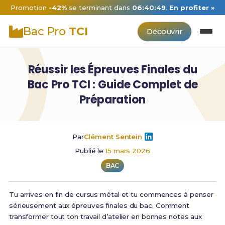
Promotion
-42%
se terminant dans
06:40:48
.
En profiter »
Bac Pro
TCI
Découvrir
Réussir les Épreuves Finales du
Bac Pro TCI : Guide Complet de
Préparation
Par
Clément Sentein
Publié le
15 mars 2026
BAC
Tu arrives en fin de cursus métal et tu commences à penser
sérieusement aux épreuves finales du bac. Comment
transformer tout ton travail d’atelier en bonnes notes aux