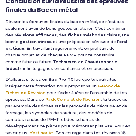
Conclusion sur la réussite des épreuves
finales du Bac en métal
Réussir les épreuves finales du bac en métal, ce n’est pas
seulement avoir de bons gestes en atelier. C’est combiner
des
révisions efficaces
, des
fiches méthodes
claires, une
bonne
gestion stress
et une préparation sérieuse de l’
oral
pratique
. En travaillant régulièrement, en profitant de
chaque projet et de chaque PFMP pour te construire
comme futur ou future
Technicien en Chaudronnerie
Industrielle
, tu gagnes en confiance et en précision.
D’ailleurs, si tu es en
Bac Pro TCI
ou que tu souhaites
intégrer cette formation, nous proposons un
E-Book de
Fiches de Révision
pour t’aider à réviser l’ensemble de tes
épreuves. Dans ce
Pack Complet de Révision
, tu trouveras
par exemple des fiches sur les procédés de découpe et de
formage, les symboles de soudure, des modèles de
comptes rendus de PFMP et des schémas de
développement de pièces pour mémoriser plus vite. Pour en
savoir plus,
c’est par ici
. Bon courage dans tes révisions 🚀