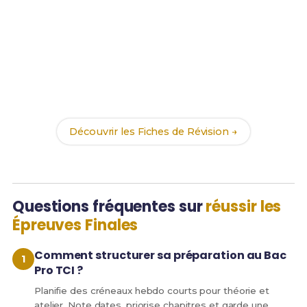
Prêt(e) à réussir ton examen ?
Révise efficacement avec nos
189 Fiches de
Révision
pour le Bac Pro TCI et maximise tes
chances de réussite !
Découvrir les Fiches de Révision →
Questions fréquentes sur
réussir les
Épreuves Finales
Comment structurer sa préparation au Bac
Pro TCI ?
Planifie des créneaux hebdo courts pour théorie et
atelier. Note dates, priorise chapitres et garde une