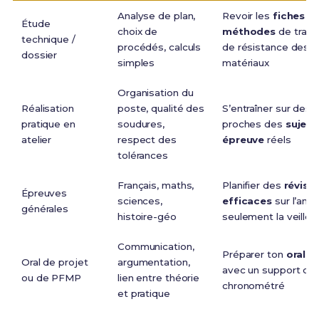
Analyse de plan,
Revoir les
fiches
Étude
choix de
méthodes
de traça
technique /
procédés, calculs
de résistance des
dossier
simples
matériaux
Organisation du
Réalisation
poste, qualité des
S’entraîner sur des 
pratique en
soudures,
proches des
sujets
atelier
respect des
épreuve
réels
tolérances
Français, maths,
Planifier des
révisi
Épreuves
sciences,
efficaces
sur l’ann
générales
histoire-géo
seulement la veille
Communication,
Préparer ton
oral p
Oral de projet
argumentation,
avec un support clai
ou de PFMP
lien entre théorie
chronométré
et pratique