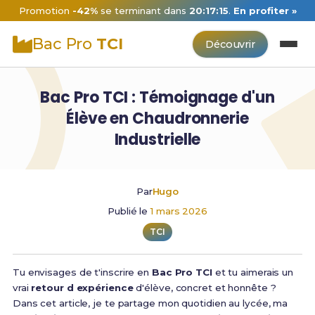
Promotion
-42%
se terminant dans
20:17:14
.
En profiter »
Bac Pro
TCI
Découvrir
Bac Pro TCI : Témoignage d'un
Élève en Chaudronnerie
Industrielle
Par
Hugo
Publié le
1 mars 2026
TCI
Tu envisages de t'inscrire en
Bac Pro TCI
et tu aimerais un
vrai
retour d expérience
d'élève, concret et honnête ?
Dans cet article, je te partage mon quotidien au lycée, ma