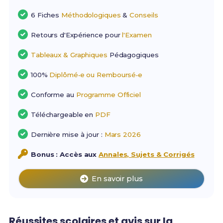
6 Fiches
Méthodologiques
&
Conseils
Retours d'Expérience pour
l'Examen
Tableaux & Graphiques
Pédagogiques
100%
Diplômé•e ou Remboursé•e
Conforme au
Programme Officiel
Téléchargeable en
PDF
Dernière mise à jour :
Mars 2026
Bonus : Accès aux
Annales, Sujets & Corrigés
En savoir plus
Réussites scolaires et avis sur la