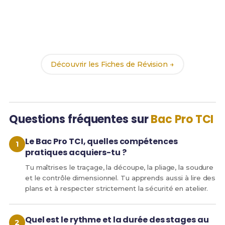
Prêt(e) à réussir ton examen ?
Révise efficacement avec nos
189 Fiches de
Révision
pour le Bac Pro TCI et maximise tes
chances de réussite !
Découvrir les Fiches de Révision →
Questions fréquentes sur
Bac Pro TCI
Le Bac Pro TCI, quelles compétences
pratiques acquiers-tu ?
Tu maîtrises le traçage, la découpe, la pliage, la soudure
et le contrôle dimensionnel. Tu apprends aussi à lire des
plans et à respecter strictement la sécurité en atelier.
Quel est le rythme et la durée des stages au