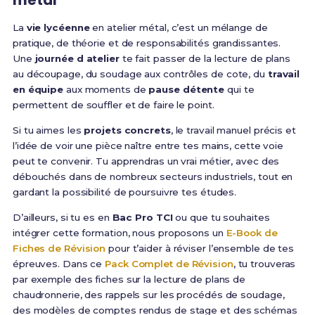
métal
La
vie lycéenne
en atelier métal, c’est un mélange de
pratique, de théorie et de responsabilités grandissantes.
Une
journée d atelier
te fait passer de la lecture de plans
au découpage, du soudage aux contrôles de cote, du
travail
en équipe
aux moments de
pause détente
qui te
permettent de souffler et de faire le point.
Si tu aimes les
projets concrets
, le travail manuel précis et
l’idée de voir une pièce naître entre tes mains, cette voie
peut te convenir. Tu apprendras un vrai métier, avec des
débouchés dans de nombreux secteurs industriels, tout en
gardant la possibilité de poursuivre tes études.
D’ailleurs, si tu es en
Bac Pro TCI
ou que tu souhaites
intégrer cette formation, nous proposons un
E-Book de
Fiches de Révision
pour t’aider à réviser l’ensemble de tes
épreuves. Dans ce
Pack Complet de Révision
, tu trouveras
par exemple des fiches sur la lecture de plans de
chaudronnerie, des rappels sur les procédés de soudage,
des modèles de comptes rendus de stage et des schémas