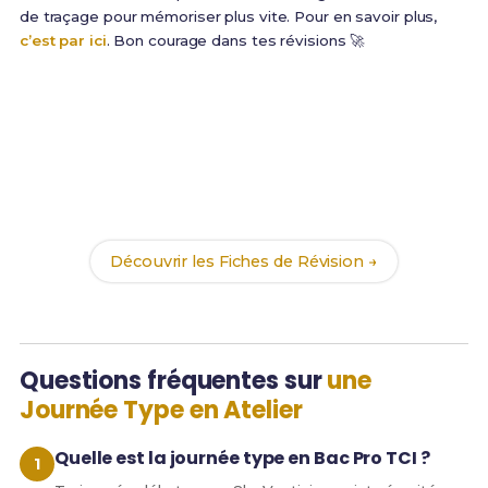
de traçage pour mémoriser plus vite. Pour en savoir plus,
c’est par ici
. Bon courage dans tes révisions 🚀
Prêt(e) à réussir ton examen ?
Révise efficacement avec nos
189 Fiches de
Révision
pour le Bac Pro TCI et maximise tes
chances de réussite !
Découvrir les Fiches de Révision →
Questions fréquentes sur
une
Journée Type en Atelier
Quelle est la journée type en Bac Pro TCI ?