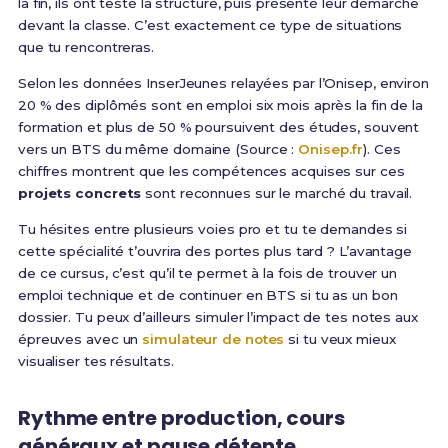
la fin, ils ont testé la structure, puis présenté leur démarche
devant la classe. C’est exactement ce type de situations
que tu rencontreras.
Selon les données InserJeunes relayées par l’Onisep, environ
20 % des diplômés sont en emploi six mois après la fin de la
formation et plus de 50 % poursuivent des études, souvent
vers un BTS du même domaine (Source :
Onisep.fr
). Ces
chiffres montrent que les compétences acquises sur ces
projets concrets
sont reconnues sur le marché du travail.
Tu hésites entre plusieurs voies pro et tu te demandes si
cette spécialité t’ouvrira des portes plus tard ? L’avantage
de ce cursus, c’est qu’il te permet à la fois de trouver un
emploi technique et de continuer en BTS si tu as un bon
dossier. Tu peux d’ailleurs simuler l’impact de tes notes aux
épreuves avec un
simulateur de notes
si tu veux mieux
visualiser tes résultats.
Rythme entre production, cours
généraux et pause détente